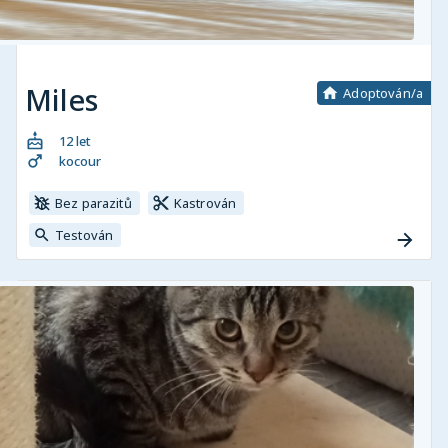
Miles
Adoptován/a
12 let
kocour
Bez parazitů
Kastrován
Testován