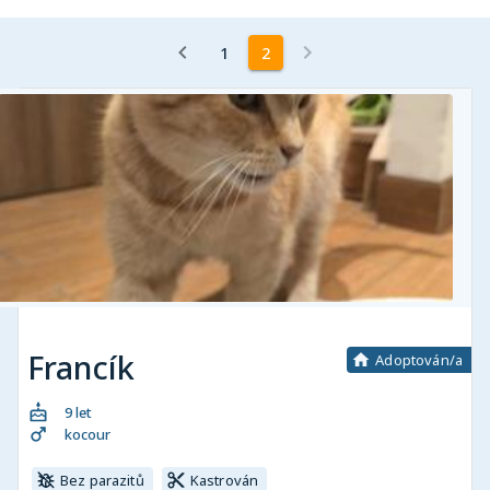
1
2
Francík
Adoptován/a
9 let
kocour
Bez parazitů
Kastrován