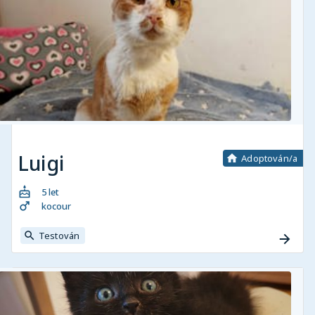
Luigi
Adoptován/a
5 let
kocour
Testován