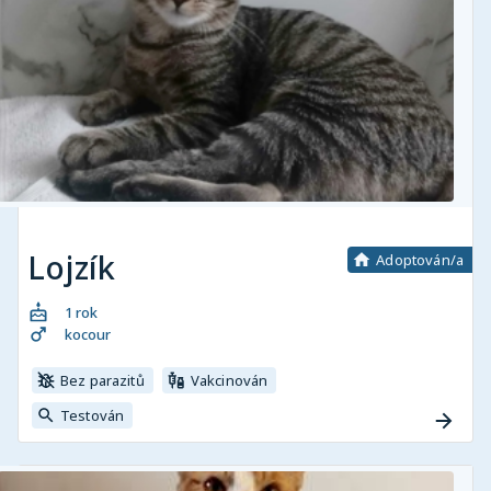
Lojzík
Adoptován/a
1 rok
kocour
Bez parazitů
Vakcinován
Testován