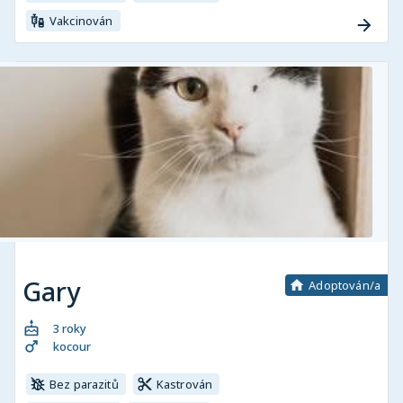
Vakcinován
Gary
Adoptován/a
3 roky
kocour
Bez parazitů
Kastrován