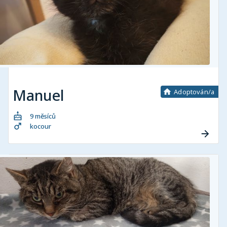
Manuel
Adoptován/a
9 měsíců
kocour