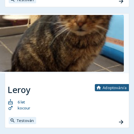
Leroy
Adoptován/a
6 let
kocour
Testován