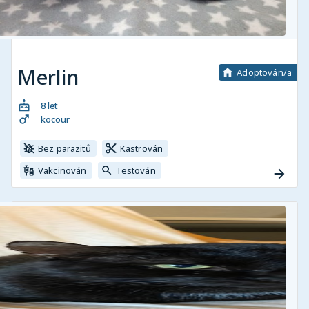
Merlin
Adoptován/a
8 let
kocour
Bez parazitů
Kastrován
Vakcinován
Testován