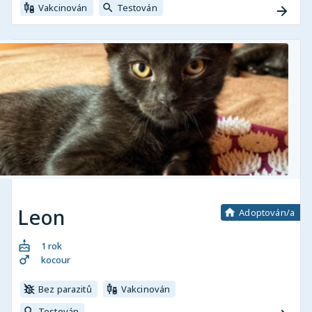
Vakcinován
Testován
Leon
Adoptován/a
1 rok
kocour
Bez parazitů
Vakcinován
Testován