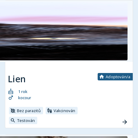
Lien
Adoptován/a
1 rok
kocour
Bez parazitů
Vakcinován
Testován