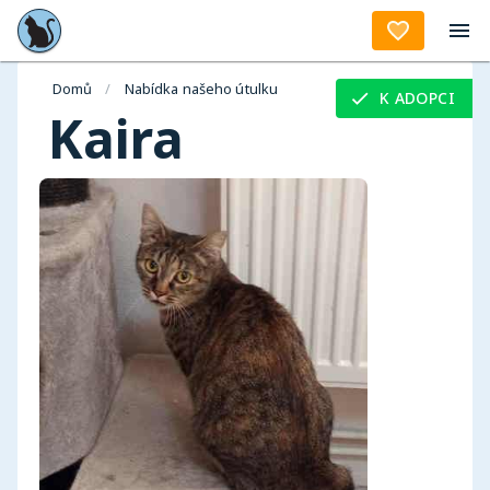
Aktuality
Domů
/
Nabídka našeho útulku
K ADOPCI
Kaira