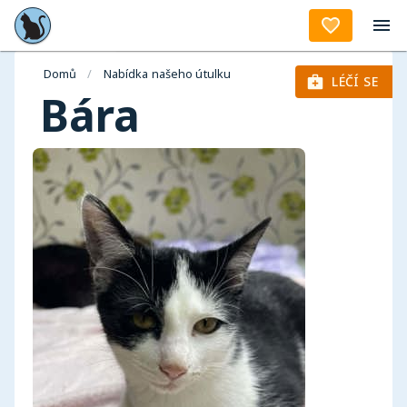
Aktuality
Domů
/
Nabídka našeho útulku
LÉČÍ SE
Bára