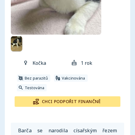
Kočka
1 rok
Bez parazitů
Vakcinována
Testována
CHCI PODPOŘIT FINANČNĚ
Barča se narodila císařským řezem